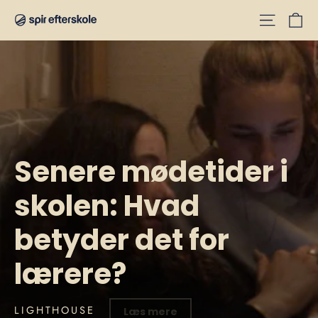
Gå
V
til
indhold
Sæt
diasshow
på
pause
Senere mødetider i
skolen: Hvad
betyder det for
lærere?
LIGHTHOUSE
Læs mere