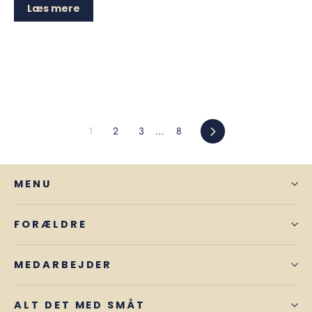
Læs mere
Næste
1
2
3
…
8
MENU
FORÆLDRE
MEDARBEJDER
ALT DET MED SMÅT