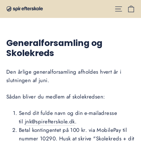
Gå
V
til
indhold
Generalforsamling og
Skolekreds
Den årlige generalforsamling afholdes hvert år i
slutningen af juni.
Sådan bliver du medlem af skolekredsen:
Send dit fulde navn og din e-mailadresse
til
jnk@spirefterskole.dk
.
Betal kontingentet på 100 kr. via MobilePay til
nummer 10290. Husk at skrive "Skolekreds + dit