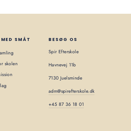
 MED SMÅT
BESØG OS
Spir Efterskole
samling
r skolen
Havnevej 11b
ission
7130 Juelsminde
lag
adm@spirefterskole.dk
n
+45 87 36 18 01