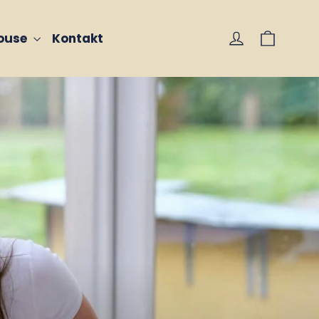
Vogn
Log på
house
Kontakt