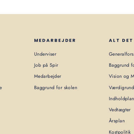
MEDARBEJDER
ALT DET
Underviser
Generalfor
Job på Spir
Baggrund fo
Medarbejder
Vision og M
e
Baggrund for skolen
Værdigrund
Indholdpla
Vedtægter
Årsplan
Kostpolitik