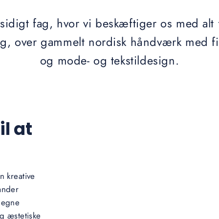
sidigt fag, hvor vi beskæftiger os med alt f
g, over gammelt nordisk håndværk med filt o
og mode- og tekstildesign.
l at
n kreative
ander
r egne
og æstetiske