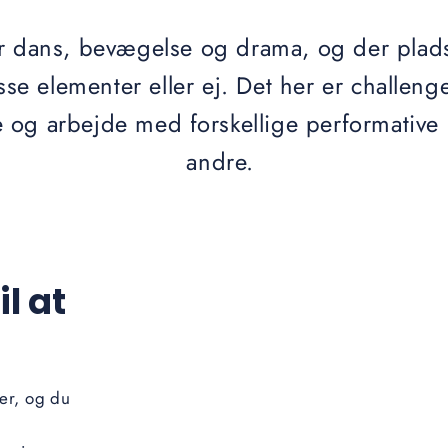
dans, bevægelse og drama, og der plads 
se elementer eller ej. Det her er challeng
e og arbejde med forskellige performati
andre.
l at
ter, og du