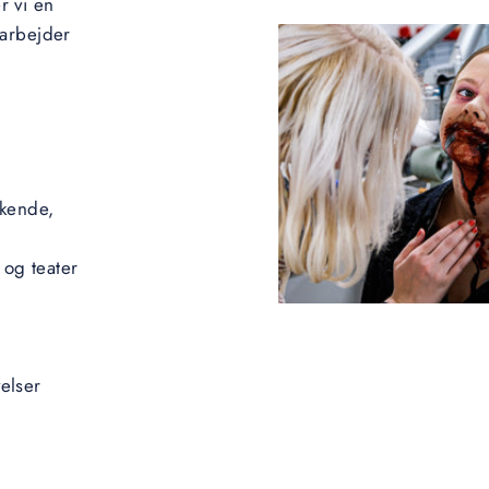
r vi en
darbejder
 kende,
og teater
elser