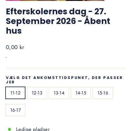
Efterskolernes dag - 27.
September 2026 - Åbent
hus
Normal
0,00 kr
pris
-
VÆLG DET ANKOMSTTIDSPUNKT, DER PASSER
JER
11-12
12-13
13-14
14-15
15-16
16-17
Ledige pladser