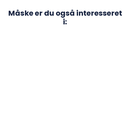
Måske er du også interesseret
i:
Efterskolernes dag - 27. September
2026 - Åbent hus