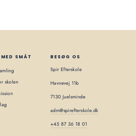
 MED SMÅT
BESØG OS
Spir Efterskole
samling
r skolen
Havnevej 11b
ission
7130 Juelsminde
lag
adm@spirefterskole.dk
n
+45 87 36 18 01