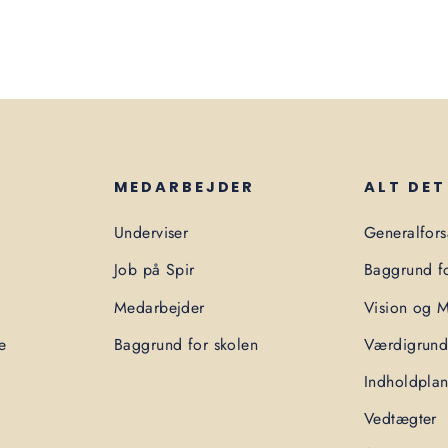
MEDARBEJDER
ALT DET
Underviser
Generalfor
Job på Spir
Baggrund fo
Medarbejder
Vision og M
e
Baggrund for skolen
Værdigrund
Indholdpla
Vedtægter