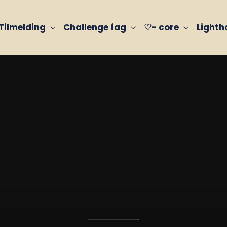
Tilmelding
Challenge fag
♡- core
Light