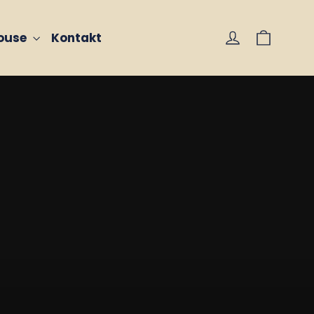
Vogn
Log på
house
Kontakt